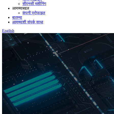
सीएनसी मशीनिंग
आमच्याबद्दल
कंपनी प्रोफाइल
बातम्या
आमच्याशी संपर्क साधा
English