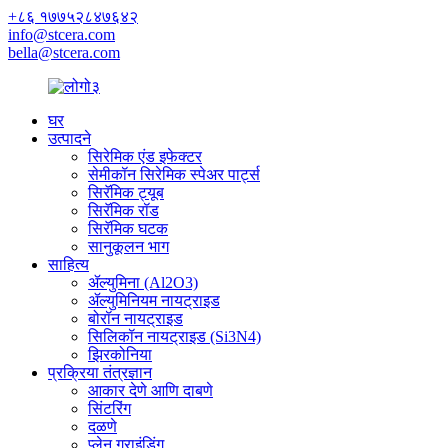
+८६ १७७५२८४७६४२
info@stcera.com
bella@stcera.com
घर
उत्पादने
सिरेमिक एंड इफेक्टर
सेमीकॉन सिरेमिक स्पेअर पार्ट्स
सिरॅमिक ट्यूब
सिरॅमिक रॉड
सिरॅमिक घटक
सानुकूलन भाग
साहित्य
ॲल्युमिना (Al2O3)
ॲल्युमिनियम नायट्राइड
बोरॉन नायट्राइड
सिलिकॉन नायट्राइड (Si3N4)
झिरकोनिया
प्रक्रिया तंत्रज्ञान
आकार देणे आणि दाबणे
सिंटरिंग
दळणे
प्लेन ग्राइंडिंग