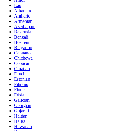
Hindi
Lao
Albanian
Amharic
Armenian
Azerbaijani
Belarusian
Bengali
Bosnian
Bulgarian
Cebuano
Chichewa
Corsican
Croatian
Dutch
Estonian
Filipino
Finnish
Frisian
Galician
Georgian
Gujarati
Haitian
Hausa
Hawaiian