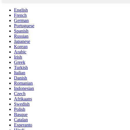
English
French
German
Portuguese
Spanish
Russian
Japanese
Korean
Arabic
Irish
Greek
Turkish
Italian
Danish
Romanian
Indonesian
Czech
Afrikaans
Swedish
Polish
Basque
Catalan
Esperanto