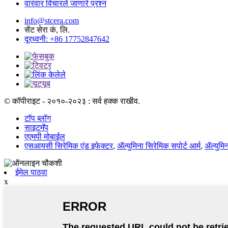
वारंवार विचारले जाणारे प्रश्न
info@stcera.com
सेंट सेरा कं, लि.
दूरध्वनी: +86 17752847642
© कॉपीराइट - २०१०-२०२३ : सर्व हक्क राखीव.
टॉप ब्लॉग
साइटमॅप
एएमपी मोबाईल
एसआयसी सिरेमिक एंड इफेक्टर
,
अ‍ॅल्युमिना सिरेमिक सपोर्ट आर्म
,
ॲल्युमि
ईमेल पाठवा
x