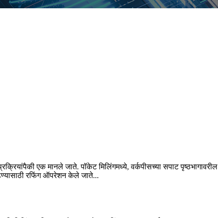
्रक्रियांपैकी एक मानले जाते. पॉकेट मिलिंगमध्ये, वर्कपीसच्या सपाट पृष्ठभागावर
ढण्यासाठी रफिंग ऑपरेशन केले जाते...