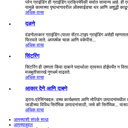
प्लेन ग्राइंडिंग ही ग्राइंडिंग प्रक्रियेपैकी सर्वात सामान्य आहे.
यामुळे कामाच्या पृष्ठभागावरील ऑक्साईडचा थर आणि अशुद्धी काढून ट
अधिक वाचा
दळणे
दंडगोलाकार ग्राइंडिंग (याला सेंटर-टाइप ग्राइंडिंग असेही म्हणता
फिरवले जाते. अपघर्षक चाक आणि वर्कपीस...
अधिक वाचा
सिंटरिंग
सिंटरिंग ही उष्णता किंवा दाबाने पदार्थाला द्रवरूप होईपर्यंत न 
मजबुतीसारखे गुणधर्म वाढवते.
अधिक वाचा
आकार देणे आणि दाबणे
ड्राय-प्रेसिंगबद्दल: उच्च कार्यक्षमता आणि मोल्डिंग उत्पादनांम
जाडीच्या विविध सिरॅमिक उत्पादनांसाठी, जसे की सिरॅमिक... यासा
अधिक वाचा
आमच्याशी संपर्क साधा
आमच्याबद्दल