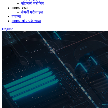
सीएनसी मशीनिंग
आमच्याबद्दल
कंपनी प्रोफाइल
बातम्या
आमच्याशी संपर्क साधा
English