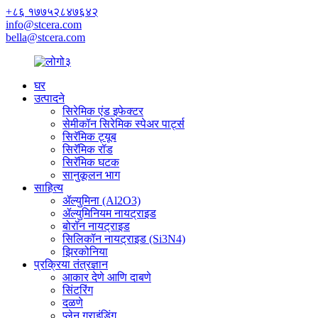
+८६ १७७५२८४७६४२
info@stcera.com
bella@stcera.com
घर
उत्पादने
सिरेमिक एंड इफेक्टर
सेमीकॉन सिरेमिक स्पेअर पार्ट्स
सिरॅमिक ट्यूब
सिरॅमिक रॉड
सिरॅमिक घटक
सानुकूलन भाग
साहित्य
ॲल्युमिना (Al2O3)
ॲल्युमिनियम नायट्राइड
बोरॉन नायट्राइड
सिलिकॉन नायट्राइड (Si3N4)
झिरकोनिया
प्रक्रिया तंत्रज्ञान
आकार देणे आणि दाबणे
सिंटरिंग
दळणे
प्लेन ग्राइंडिंग