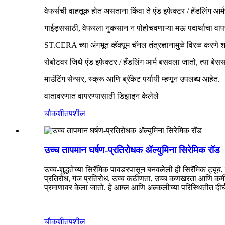
वेफर्सची वाहतूक होत असताना किंवा ते एंड इफेक्टर / हँडलिंग आर
गाईड्ससाठी, वेफरला नुकसान न पोहोचवणाऱ्या मऊ पदार्थाचा वा
ST.CERA च्या अंगभूत व्हॅक्यूम चॅनल तंत्रज्ञानामुळे विरळ करणे श
रोबोटवर जिथे एंड इफेक्टर / हँडलिंग आर्म बसवला जातो, त्या बेसस
माउंटिंग सेन्सर, स्क्रू आणि ब्रॅकेट पर्यायी म्हणून उपलब्ध आहेत.
वातावरणात वापरण्यासाठी डिझाइन केलेले
चौकशी
तपशील
उच्च तापमान घर्षण-प्रतिरोधक ॲल्युमिना सिरेमिक रॉड
उच्च-शुद्धतेच्या सिरॅमिक पावडरपासून बनवलेली ही सिरॅमिक ट्यूब,
प्रतिरोध, गंज प्रतिरोध, उच्च कठीणता, उच्च कणखरता आणि कमी घर
प्रमाणावर केला जातो. हे आम्ल आणि अल्कलीच्या परिस्थितीत 
चौकशी
तपशील