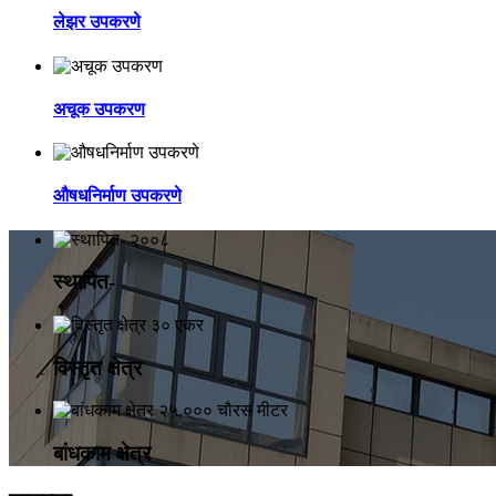
लेझर उपकरणे
अचूक उपकरण
औषधनिर्माण उपकरणे
२००८
स्थापित-
३० एकर
विस्तृत क्षेत्र
२५,००० चौरस मीटर
बांधकाम क्षेत्र