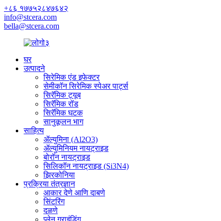
+८६ १७७५२८४७६४२
info@stcera.com
bella@stcera.com
घर
उत्पादने
सिरेमिक एंड इफेक्टर
सेमीकॉन सिरेमिक स्पेअर पार्ट्स
सिरॅमिक ट्यूब
सिरॅमिक रॉड
सिरॅमिक घटक
सानुकूलन भाग
साहित्य
ॲल्युमिना (Al2O3)
ॲल्युमिनियम नायट्राइड
बोरॉन नायट्राइड
सिलिकॉन नायट्राइड (Si3N4)
झिरकोनिया
प्रक्रिया तंत्रज्ञान
आकार देणे आणि दाबणे
सिंटरिंग
दळणे
प्लेन ग्राइंडिंग