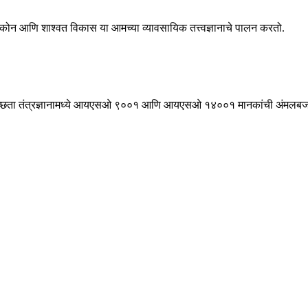
ष्टिकोन आणि शाश्वत विकास या आमच्या व्यावसायिक तत्त्वज्ञानाचे पालन करतो.
या स्वच्छता तंत्रज्ञानामध्ये आयएसओ ९००१ आणि आयएसओ १४००१ मानकांची अंमलब