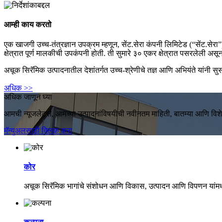
आम्ही काय करतो
एक खाजगी उच्च-तंत्रज्ञान उपक्रम म्हणून, सेंट.सेरा कंपनी लिमिटेड (“सेंट.सेरा”)
क्षेत्रात पूर्ण मालकीची उपकंपनी होती. ती सुमारे ३० एकर क्षेत्रात पसरलेली असू
अचूक सिरॅमिक उत्पादनातील देशांतर्गत उच्च-श्रेणीचे तज्ञ आणि अभियंते यांनी सुस
अधिक >>
अधिक जाणून घ्या
आमची न्यूजलेटर्स, आमच्या उत्पादनांविषयीची नवीनतम माहिती, बातम्या आणि विश
मॅन्युअलसाठी क्लिक करा
कोर
अचूक सिरॅमिक भागांचे संशोधन आणि विकास, उत्पादन आणि विपणन यांमध्